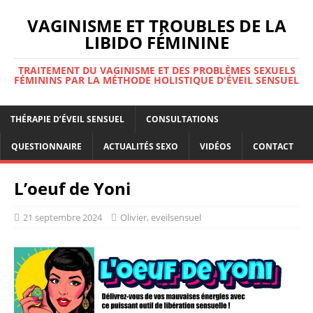
VAGINISME ET TROUBLES DE LA
LIBIDO FÉMININE
TRAITEMENT DU VAGINISME ET DES PROBLÈMES SEXUELS
FÉMININS PAR LA MÉTHODE HOLISTIQUE D'ÉVEIL SENSUEL
THÉRAPIE D’ÉVEIL SENSUEL
CONSULTATIONS
QUESTIONNAIRE
ACTUALITÉS SEXO
VIDÉOS
CONTACT
L’oeuf de Yoni
21 septembre 2024
Olivier, eveilsensuel