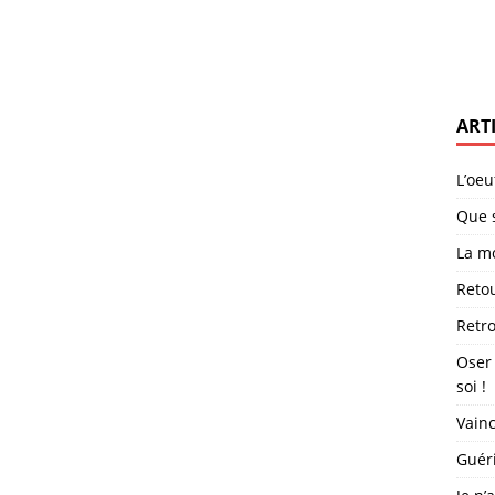
ART
L’oeu
Que s
La mo
Retou
Retro
Oser
soi !
Vainc
Guéri