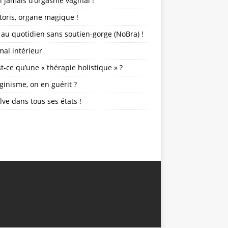
ai jamais d’orgasme vaginal !
itoris, organe magique !
 au quotidien sans soutien-gorge (NoBra) !
mal intérieur
t-ce qu’une « thérapie holistique » ?
ginisme, on en guérit ?
lve dans tous ses états !