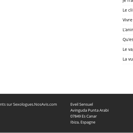
Je n’
Le cl
Vivre
L’ani
Qu’es
Le va
La vu
lients sur Sexologues.NosAvis.com
Eveil Sensuel
Avinguda Punta Arabi
07849 Es Canar
Ibiza, Espagne