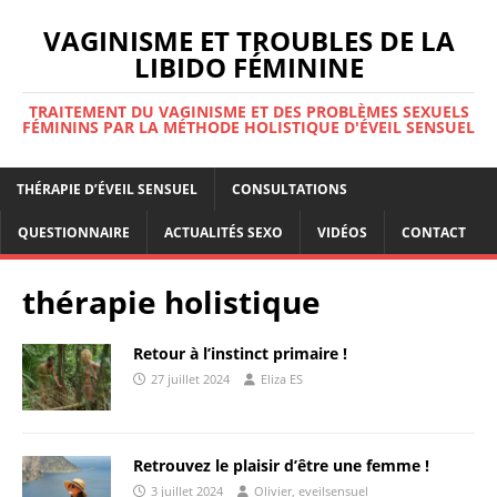
VAGINISME ET TROUBLES DE LA
LIBIDO FÉMININE
TRAITEMENT DU VAGINISME ET DES PROBLÈMES SEXUELS
FÉMININS PAR LA MÉTHODE HOLISTIQUE D'ÉVEIL SENSUEL
THÉRAPIE D’ÉVEIL SENSUEL
CONSULTATIONS
QUESTIONNAIRE
ACTUALITÉS SEXO
VIDÉOS
CONTACT
thérapie holistique
Retour à l’instinct primaire !
27 juillet 2024
Eliza ES
Retrouvez le plaisir d’être une femme !
3 juillet 2024
Olivier, eveilsensuel